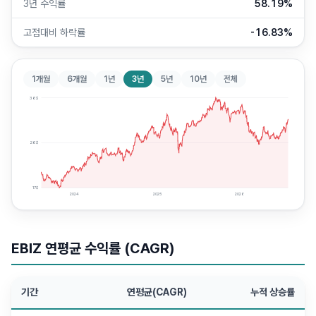
3년 수익률
58.19%
고점대비 하락률
-16.83%
1개월
6개월
1년
3년
5년
10년
전체
36
$
26
$
17
$
2024
2025
2026
EBIZ
연평균 수익률 (CAGR)
기간
연평균(CAGR)
누적 상승률