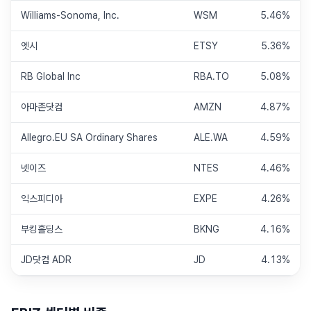
Williams-Sonoma, Inc.
WSM
5.46%
엣시
ETSY
5.36%
RB Global Inc
RBA.TO
5.08%
아마존닷컴
AMZN
4.87%
Allegro.EU SA Ordinary Shares
ALE.WA
4.59%
넷이즈
NTES
4.46%
익스피디아
EXPE
4.26%
부킹홀딩스
BKNG
4.16%
JD닷컴 ADR
JD
4.13%