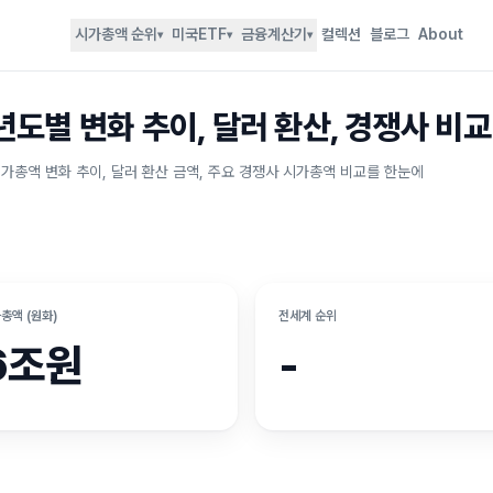
시가총액 순위
미국ETF
금융계산기
컬렉션
블로그
About
▾
▾
▾
년도별 변화 추이, 달러 환산, 경쟁사 비교
시가총액 변화 추이, 달러 환산 금액, 주요 경쟁사 시가총액 비교를 한눈에
총액 (원화)
전세계 순위
6조원
-