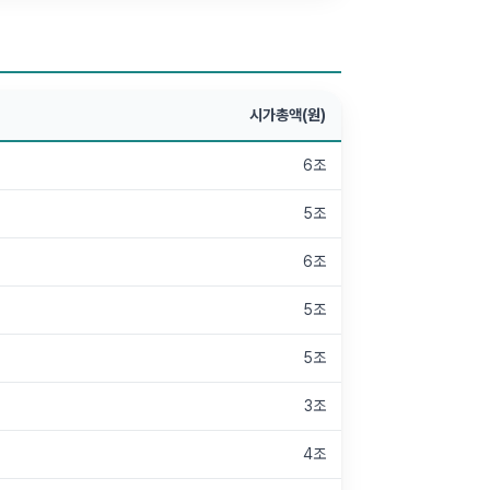
시가총액(원)
6조
5조
6조
5조
5조
3조
4조