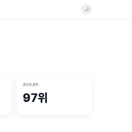
🌙
코스피 순위
97위