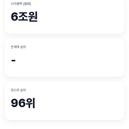
시가총액 (원화)
6조원
전세계 순위
-
코스피 순위
96위