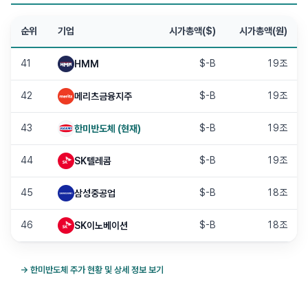
순위
기업
시가총액($)
시가총액(원)
41
$-B
19조
HMM
42
$-B
19조
메리츠금융지주
43
$-B
19조
한미반도체
(현재)
44
$-B
19조
SK텔레콤
45
$-B
18조
삼성중공업
46
$-B
18조
SK이노베이션
→
한미반도체
주가 현황 및 상세 정보 보기