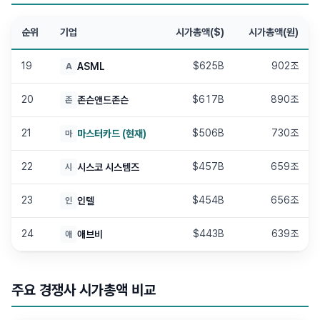
순위
기업
시가총액($)
시가총액(원)
19
$625B
902조
ASML
A
20
$617B
890조
존슨앤드존슨
존
21
$506B
730조
마스터카드
(현재)
마
22
$457B
659조
시스코 시스템즈
시
23
$454B
656조
인텔
인
24
$443B
639조
애브비
애
주요 경쟁사 시가총액 비교