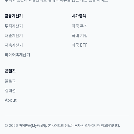
투자·비용관리·재정관리로 경제적 자유를 돕는 개인 금융 서비스
금융계산기
시가총액
투자계산기
미국 주식
대출계산기
국내 기업
저축계산기
미국 ETF
파이어족계산기
콘텐츠
블로그
컬렉션
About
©
2026
마이핀플(MyFinPl)
. 본 사이트의 정보는 투자 권유가 아니며 참고용입니다.