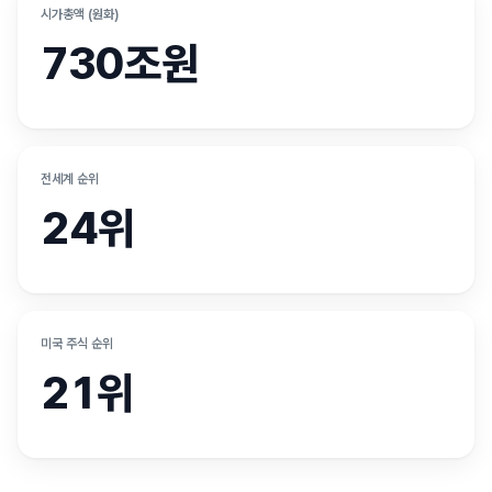
시가총액 (원화)
730조원
전세계 순위
24위
미국 주식 순위
21위