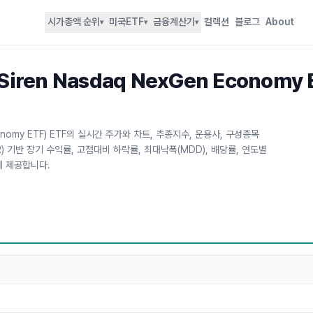
시가총액 순위
미국ETF
금융계산기
컬렉션
블로그
About
▾
▾
▾
t Siren Nasdaq NexGen Econom
n Economy ETF) ETF의 실시간 주가와 차트, 추종지수, 운용사, 구성종목
) 기반 장기 수익률, 고점대비 하락률, 최대낙폭(MDD), 배당률, 연도별
에 제공합니다.