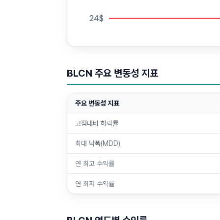
24
24
24
$
$
$
BLCN
주요 변동성 지표
주요 변동성 지표
고점대비 하락률
최대 낙폭(MDD)
연 최고 수익률
연 최저 수익률