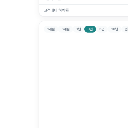
고점대비 하락률
1개월
6개월
1년
3년
5년
10년
전