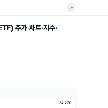
🌙
y ETF) 주가·차트·지수·
24.27$