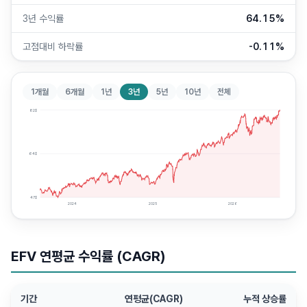
3년 수익률
64.15%
고점대비 하락률
-0.11%
1개월
6개월
1년
3년
5년
10년
전체
82
$
64
$
47
$
2024
2025
2026
EFV
연평균 수익률 (CAGR)
기간
연평균(CAGR)
누적 상승률