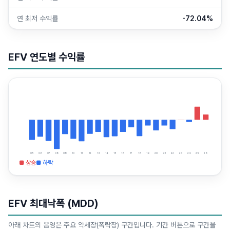
연 최저 수익률
-72.04%
EFV
연도별 수익률
05
06
07
08
09
10
11
12
13
14
15
16
17
18
19
20
21
22
23
24
25
26
■ 상승
■ 하락
EFV
최대낙폭 (MDD)
아래 차트의 음영은 주요 약세장(폭락장) 구간입니다. 기간 버튼으로 구간을