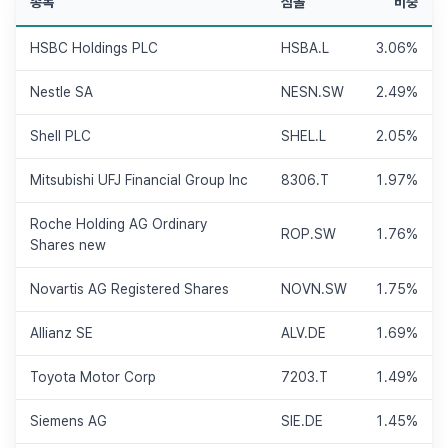
종목
심볼
비중
HSBC Holdings PLC
HSBA.L
3.06%
Nestle SA
NESN.SW
2.49%
Shell PLC
SHEL.L
2.05%
Mitsubishi UFJ Financial Group Inc
8306.T
1.97%
Roche Holding AG Ordinary
ROP.SW
1.76%
Shares new
Novartis AG Registered Shares
NOVN.SW
1.75%
Allianz SE
ALV.DE
1.69%
Toyota Motor Corp
7203.T
1.49%
Siemens AG
SIE.DE
1.45%