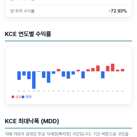
연 최저 수익률
-72.93%
KCE
연도별 수익률
05
06
07
08
09
10
11
12
13
14
15
16
17
18
19
20
21
22
23
24
25
26
■ 상승
■ 하락
KCE
최대낙폭 (MDD)
아래 차트의 음영은 주요 약세장(폭락장) 구간입니다. 기간 버튼으로 구간을