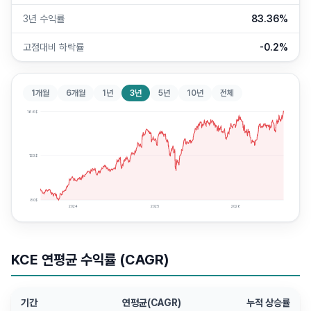
3년 수익률
83.36%
고점대비 하락률
-0.2%
1개월
6개월
1년
3년
5년
10년
전체
166
$
123
$
80
$
2024
2025
2026
KCE
연평균 수익률 (CAGR)
기간
연평균(CAGR)
누적 상승률