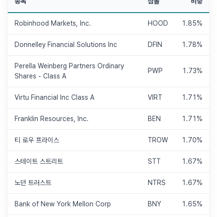
종목
심볼
비중
Robinhood Markets, Inc.
HOOD
1.85%
Donnelley Financial Solutions Inc
DFIN
1.78%
Perella Weinberg Partners Ordinary
PWP
1.73%
Shares - Class A
Virtu Financial Inc Class A
VIRT
1.71%
Franklin Resources, Inc.
BEN
1.71%
티 로우 프라이스
TROW
1.70%
스테이트 스트리트
STT
1.67%
노던 트러스트
NTRS
1.67%
Bank of New York Mellon Corp
BNY
1.65%