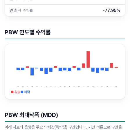
연 최저 수익률
-77.95%
PBW
연도별 수익률
05
06
07
08
09
10
11
12
13
14
15
16
17
18
19
20
21
22
23
24
25
26
■ 상승
■ 하락
PBW
최대낙폭 (MDD)
아래 차트의 음영은 주요 약세장(폭락장) 구간입니다. 기간 버튼으로 구간을