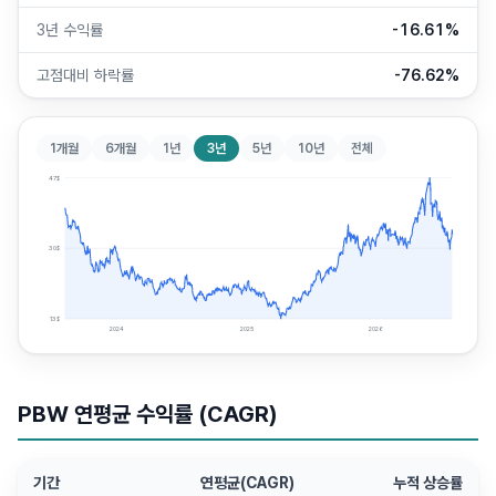
3년 수익률
-16.61%
고점대비 하락률
-76.62%
1개월
6개월
1년
3년
5년
10년
전체
47
$
30
$
13
$
2024
2025
2026
PBW
연평균 수익률 (CAGR)
기간
연평균(CAGR)
누적 상승률