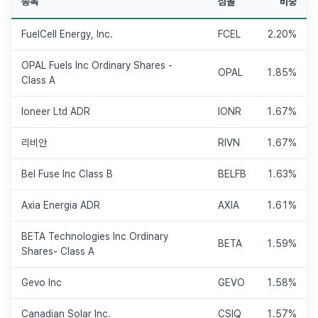
종목
심볼
비중
FuelCell Energy, Inc.
FCEL
2.20%
OPAL Fuels Inc Ordinary Shares -
OPAL
1.85%
Class A
Ioneer Ltd ADR
IONR
1.67%
리비안
RIVN
1.67%
Bel Fuse Inc Class B
BELFB
1.63%
Axia Energia ADR
AXIA
1.61%
BETA Technologies Inc Ordinary
BETA
1.59%
Shares- Class A
Gevo Inc
GEVO
1.58%
Canadian Solar Inc.
CSIQ
1.57%