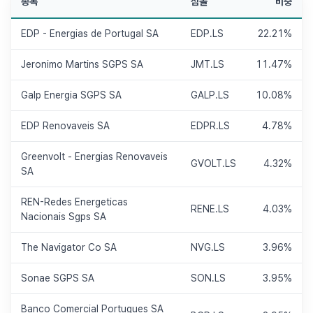
종목
심볼
비중
EDP - Energias de Portugal SA
EDP.LS
22.21%
Jeronimo Martins SGPS SA
JMT.LS
11.47%
Galp Energia SGPS SA
GALP.LS
10.08%
EDP Renovaveis SA
EDPR.LS
4.78%
Greenvolt - Energias Renovaveis
GVOLT.LS
4.32%
SA
REN-Redes Energeticas
RENE.LS
4.03%
Nacionais Sgps SA
The Navigator Co SA
NVG.LS
3.96%
Sonae SGPS SA
SON.LS
3.95%
Banco Comercial Portugues SA