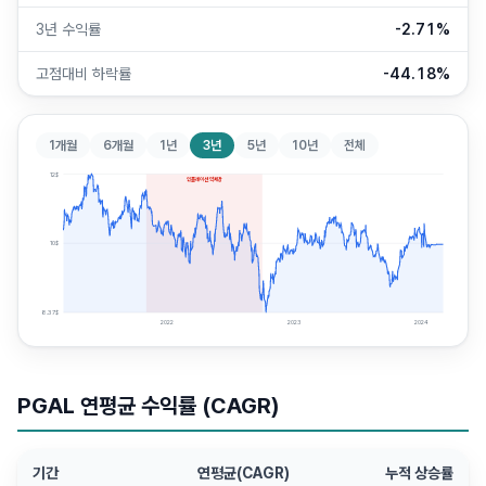
3년 수익률
-2.71%
고점대비 하락률
-44.18%
1개월
6개월
1년
3년
5년
10년
전체
12
$
인플레이션 약세장
10
$
8.37
$
2022
2023
2024
PGAL
연평균 수익률 (CAGR)
기간
연평균(CAGR)
누적 상승률