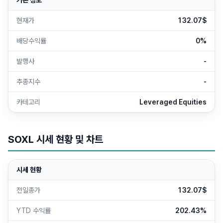
기본 정보
현재가
132.07$
배당수익률
0%
발행사
-
추종지수
-
카테고리
Leveraged Equities
SOXL
시세 현황 및 차트
시세 현황
전일종가
132.07$
YTD 수익률
202.43%