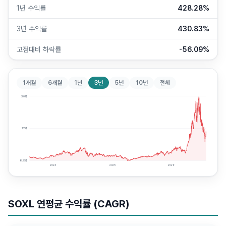
1년 수익률
428.28%
3년 수익률
430.83%
고점대비 하락률
-56.09%
1개월
6개월
1년
3년
5년
10년
전체
301
$
155
$
8.25
$
2024
2025
2026
SOXL
연평균 수익률 (CAGR)