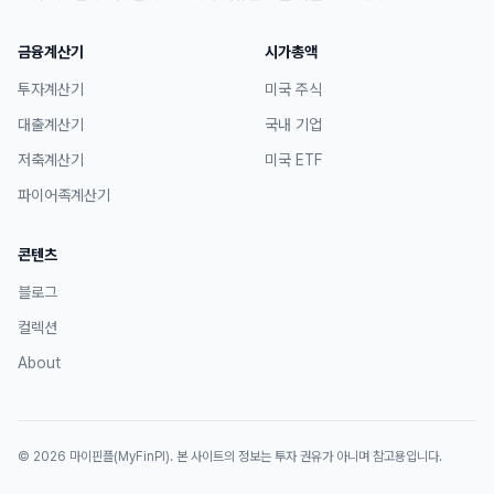
금융계산기
시가총액
투자계산기
미국 주식
대출계산기
국내 기업
저축계산기
미국 ETF
파이어족계산기
콘텐츠
블로그
컬렉션
About
©
2026
마이핀플(MyFinPl)
. 본 사이트의 정보는 투자 권유가 아니며 참고용입니다.