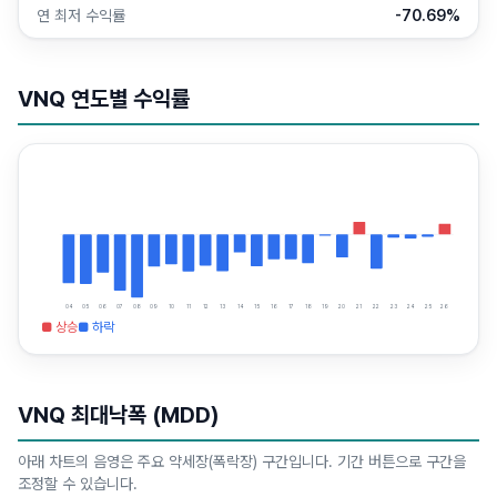
연 최저 수익률
-70.69%
VNQ
연도별 수익률
04
05
06
07
08
09
10
11
12
13
14
15
16
17
18
19
20
21
22
23
24
25
26
■ 상승
■ 하락
VNQ
최대낙폭 (MDD)
아래 차트의 음영은 주요 약세장(폭락장) 구간입니다. 기간 버튼으로 구간을
조정할 수 있습니다.