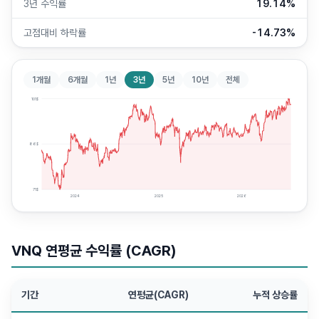
3년 수익률
19.14%
고점대비 하락률
-14.73%
1개월
6개월
1년
3년
5년
10년
전체
101
$
86
$
71
$
2024
2025
2026
VNQ
연평균 수익률 (CAGR)
기간
연평균(CAGR)
누적 상승률