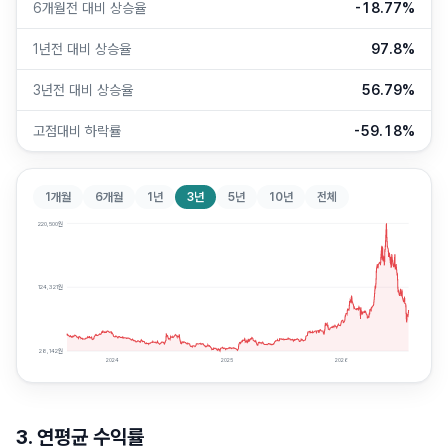
6개월전 대비 상승율
-18.77%
1년전 대비 상승율
97.8%
3년전 대비 상승율
56.79%
고점대비 하락률
-59.18%
1개월
6개월
1년
3년
5년
10년
전체
220,500
원
124,321
원
28,142
원
2024
2025
2026
3. 연평균 수익률