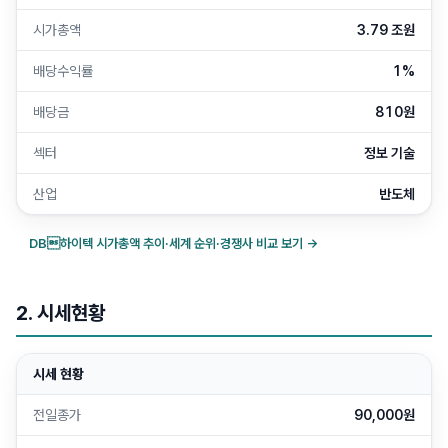
시가총액
3.79 조원
배당수익률
1%
배당금
810원
섹터
정보 기술
산업
반도체
DB하이텍
시가총액 추이·세계 순위·경쟁사 비교 보기 →
2. 시세현황
시세 현황
전일종가
90,000원