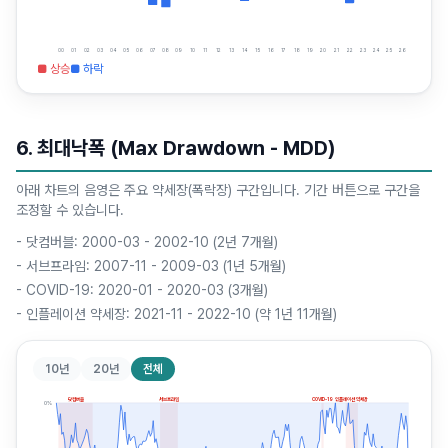
00
01
02
03
04
05
06
07
08
09
10
11
12
13
14
15
16
17
18
19
20
21
22
23
24
25
26
■ 상승
■ 하락
6. 최대낙폭 (Max Drawdown - MDD)
아래 차트의 음영은 주요 약세장(폭락장) 구간입니다. 기간 버튼으로 구간을
조정할 수 있습니다.
-
닷컴버블: 2000-03 - 2002-10 (2년 7개월)
-
서브프라임: 2007-11 - 2009-03 (1년 5개월)
-
COVID-19: 2020-01 - 2020-03 (3개월)
-
인플레이션 약세장: 2021-11 - 2022-10 (약 1년 11개월)
10년
20년
전체
닷컴버블
서브프라임
COVID-19
인플레이션 약세장
0
%