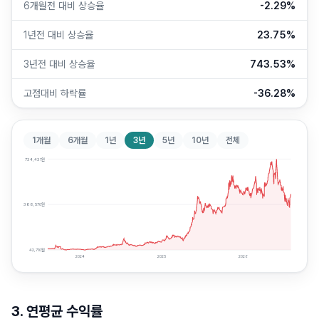
6개월전 대비 상승율
-2.29%
1년전 대비 상승율
23.75%
3년전 대비 상승율
743.53%
고점대비 하락률
-36.28%
1개월
6개월
1년
3년
5년
10년
전체
734,431
원
388,570
원
42,710
원
2024
2025
2026
3. 연평균 수익률