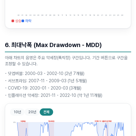
00
01
02
03
04
05
06
07
08
09
10
11
12
13
14
15
16
17
18
19
20
21
22
23
24
25
26
■ 상승
■ 하락
6. 최대낙폭 (Max Drawdown - MDD)
아래 차트의 음영은 주요 약세장(폭락장) 구간입니다. 기간 버튼으로 구간을
조정할 수 있습니다.
-
닷컴버블: 2000-03 - 2002-10 (2년 7개월)
-
서브프라임: 2007-11 - 2009-03 (1년 5개월)
-
COVID-19: 2020-01 - 2020-03 (3개월)
-
인플레이션 약세장: 2021-11 - 2022-10 (약 1년 11개월)
10년
20년
전체
닷컴버블
서브프라임
COVID-19
인플레이션 약세장
0
%