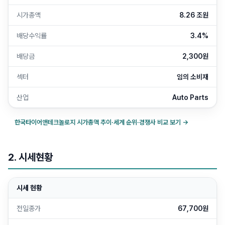
시가총액
8.26 조원
배당수익률
3.4%
배당금
2,300원
섹터
임의 소비재
산업
Auto Parts
한국타이어앤테크놀로지
시가총액 추이·세계 순위·경쟁사 비교 보기 →
2. 시세현황
시세 현황
전일종가
67,700원