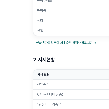
배당수익률
배당금
섹터
산업
한화
시가총액 추이·세계 순위·경쟁사 비교 보기 →
2. 시세현황
시세 현황
전일종가
6개월전 대비 상승율
1년전 대비 상승율