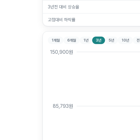
3년전 대비 상승율
고점대비 하락률
1개월
6개월
1년
3년
5년
10년
전
150,900
원
85,793
원