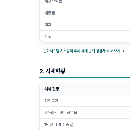
배당수익률
배당금
섹터
산업
한화시스템
시가총액 추이·세계 순위·경쟁사 비교 보기 →
2. 시세현황
시세 현황
전일종가
6개월전 대비 상승율
1년전 대비 상승율