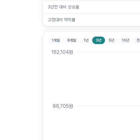
3년전 대비 상승율
고점대비 하락률
1개월
6개월
1년
3년
5년
10년
전
162,104
원
86,705
원