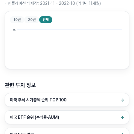
-
인플레이션 약세장: 2021-11 - 2022-10 (약 1년 11개월)
10년
20년
전체
0
0
0
%
%
%
관련 투자 정보
미국 주식 시가총액 순위 TOP 100
→
미국 ETF 순위 (수익률·AUM)
→