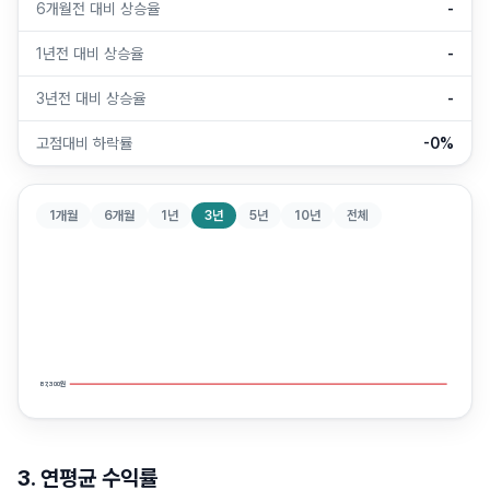
6개월전 대비 상승율
-
1년전 대비 상승율
-
3년전 대비 상승율
-
고점대비 하락률
-0%
1개월
6개월
1년
3년
5년
10년
전체
87,300
87,300
87,300
원
원
원
3. 연평균 수익률