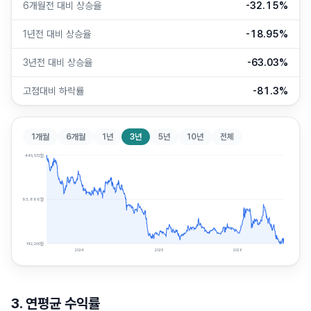
6개월전 대비 상승율
-32.15%
1년전 대비 상승율
-18.95%
3년전 대비 상승율
-63.03%
고점대비 하락률
-81.3%
1개월
6개월
1년
3년
5년
10년
전체
445,572
원
293,886
원
142,200
원
2024
2025
2026
3. 연평균 수익률