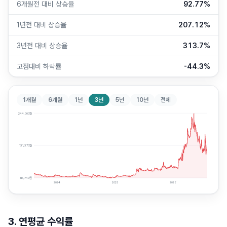
6개월전 대비 상승율
92.77%
1년전 대비 상승율
207.12%
3년전 대비 상승율
313.7%
고점대비 하락률
-44.3%
1개월
6개월
1년
3년
5년
10년
전체
244,000
원
131,370
원
18,740
원
2024
2025
2026
3. 연평균 수익률