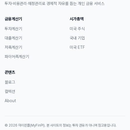
투자·비용관리·재정관리로 경제적 자유를 돕는 개인 금융 서비스
금융계산기
시가총액
투자계산기
미국 주식
대출계산기
국내 기업
저축계산기
미국 ETF
파이어족계산기
콘텐츠
블로그
컬렉션
About
©
2026
마이핀플(MyFinPl)
. 본 사이트의 정보는 투자 권유가 아니며 참고용입니다.