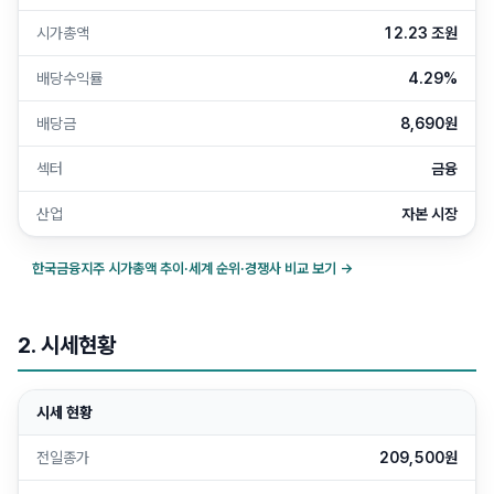
시가총액
12.23 조원
배당수익률
4.29%
배당금
8,690원
섹터
금융
산업
자본 시장
한국금융지주
시가총액 추이·세계 순위·경쟁사 비교 보기 →
2. 시세현황
시세 현황
전일종가
209,500원