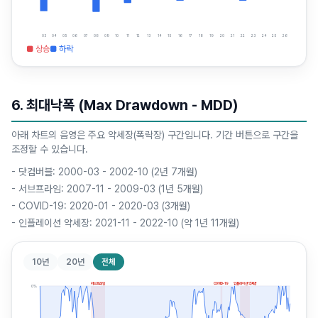
03
04
05
06
07
08
09
10
11
12
13
14
15
16
17
18
19
20
21
22
23
24
25
26
■ 상승
■ 하락
6. 최대낙폭 (Max Drawdown - MDD)
아래 차트의 음영은 주요 약세장(폭락장) 구간입니다. 기간 버튼으로 구간을
조정할 수 있습니다.
-
닷컴버블: 2000-03 - 2002-10 (2년 7개월)
-
서브프라임: 2007-11 - 2009-03 (1년 5개월)
-
COVID-19: 2020-01 - 2020-03 (3개월)
-
인플레이션 약세장: 2021-11 - 2022-10 (약 1년 11개월)
10년
20년
전체
서브프라임
COVID-19
인플레이션 약세장
0
%