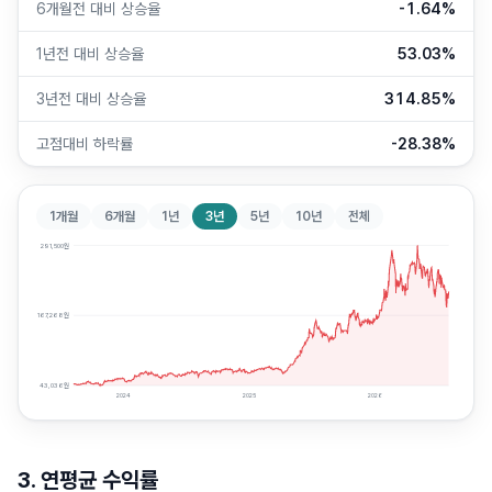
6개월전 대비 상승율
-1.64%
1년전 대비 상승율
53.03%
3년전 대비 상승율
314.85%
고점대비 하락률
-28.38%
1개월
6개월
1년
3년
5년
10년
전체
291,500
원
167,268
원
43,036
원
2024
2025
2026
3. 연평균 수익률