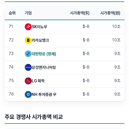
순위
기업
시가총액($)
시가총액(원)
71
$-B
10조
SK이노우
72
$-B
10조
카카오뱅크
73
$-B
9조
대한항공
(현재)
74
$-B
9조
삼성엔지니어링
75
$-B
9조
LG 화학
76
$-B
9조
NH 투자증권 우
주요 경쟁사 시가총액 비교