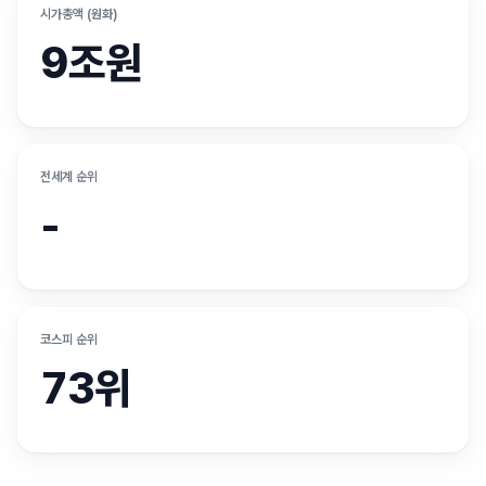
시가총액 (원화)
9조원
전세계 순위
-
코스피 순위
73위