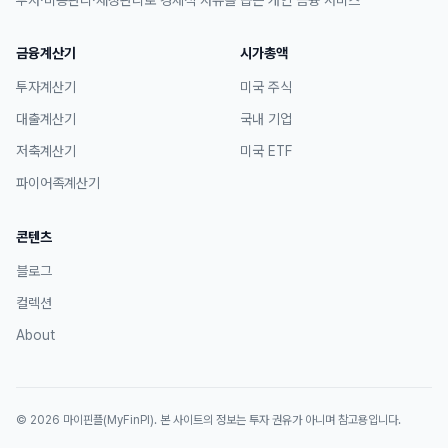
투자·비용관리·재정관리로 경제적 자유를 돕는 개인 금융 서비스
금융계산기
시가총액
투자계산기
미국 주식
대출계산기
국내 기업
저축계산기
미국 ETF
파이어족계산기
콘텐츠
블로그
컬렉션
About
©
2026
마이핀플(MyFinPl)
. 본 사이트의 정보는 투자 권유가 아니며 참고용입니다.