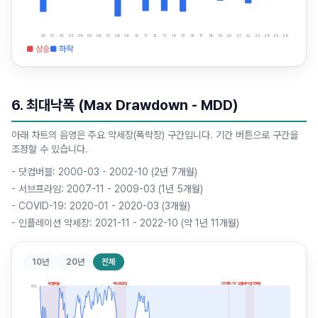
00
01
02
03
04
05
06
07
08
09
10
11
12
13
14
15
16
17
18
19
20
21
22
23
24
25
26
■ 상승
■ 하락
6. 최대낙폭 (Max Drawdown - MDD)
아래 차트의 음영은 주요 약세장(폭락장) 구간입니다. 기간 버튼으로 구간을
조정할 수 있습니다.
-
닷컴버블: 2000-03 - 2002-10 (2년 7개월)
-
서브프라임: 2007-11 - 2009-03 (1년 5개월)
-
COVID-19: 2020-01 - 2020-03 (3개월)
-
인플레이션 약세장: 2021-11 - 2022-10 (약 1년 11개월)
10년
20년
전체
닷컴버블
서브프라임
COVID-19
인플레이션 약세장
0
%