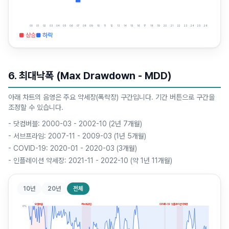
00
01
02
03
04
05
06
07
08
09
10
11
12
13
14
15
16
17
18
19
20
21
22
23
24
25
26
■ 상승
■ 하락
6. 최대낙폭 (Max Drawdown - MDD)
아래 차트의 음영은 주요 약세장(폭락장) 구간입니다. 기간 버튼으로 구간을
조정할 수 있습니다.
-
닷컴버블: 2000-03 - 2002-10 (2년 7개월)
-
서브프라임: 2007-11 - 2009-03 (1년 5개월)
-
COVID-19: 2020-01 - 2020-03 (3개월)
-
인플레이션 약세장: 2021-11 - 2022-10 (약 1년 11개월)
10년
20년
전체
닷컴버블
서브프라임
COVID-19
인플레이션 약세장
0
%