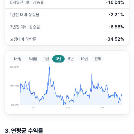
6개월전 대비 상승율
-10.04%
1년전 대비 상승율
-2.21%
3년전 대비 상승율
-6.58%
고점대비 하락률
-34.52%
1개월
6개월
1년
3년
5년
10년
전체
558,367
원
437,469
원
316,570
원
2024
2025
2026
3. 연평균 수익률