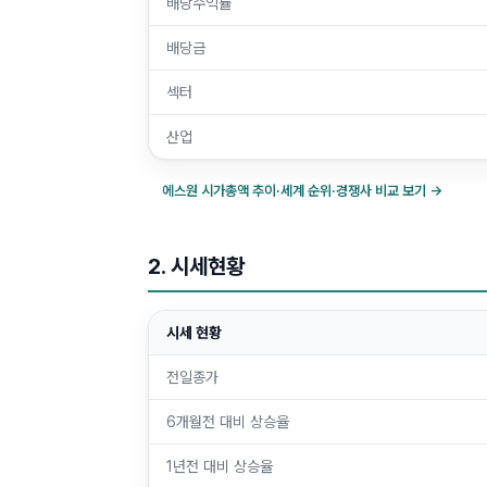
배당수익률
배당금
섹터
산업
에스원
시가총액 추이·세계 순위·경쟁사 비교 보기 →
2. 시세현황
시세 현황
전일종가
6개월전 대비 상승율
1년전 대비 상승율