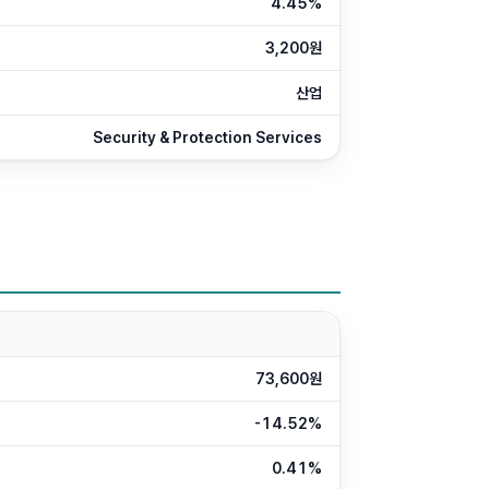
4.45%
3,200원
산업
Security & Protection Services
73,600원
-14.52%
0.41%