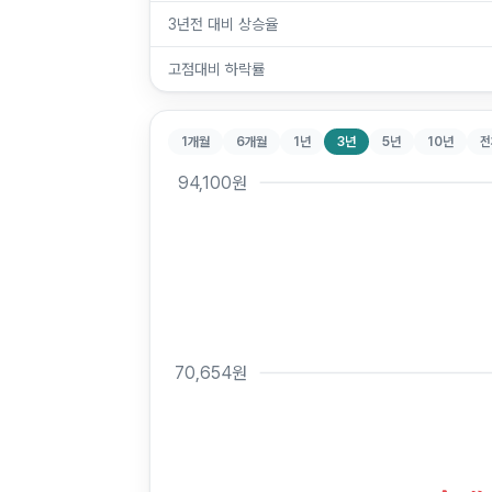
3년전 대비 상승율
고점대비 하락률
1개월
6개월
1년
3년
5년
10년
전
94,100
원
70,654
원