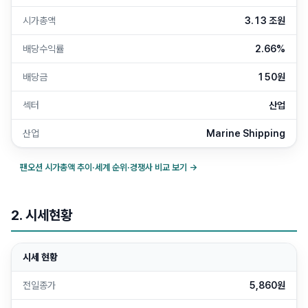
시가총액
3.13 조원
배당수익률
2.66%
배당금
150원
섹터
산업
산업
Marine Shipping
팬오션
시가총액 추이·세계 순위·경쟁사 비교 보기 →
2. 시세현황
시세 현황
전일종가
5,860원