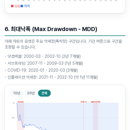
07
08
09
10
11
12
13
14
15
16
17
18
19
20
21
22
23
24
25
26
■ 상승
■ 하락
6. 최대낙폭 (Max Drawdown - MDD)
아래 차트의 음영은 주요 약세장(폭락장) 구간입니다. 기간 버튼으로 구간을
조정할 수 있습니다.
-
닷컴버블: 2000-03 - 2002-10 (2년 7개월)
-
서브프라임: 2007-11 - 2009-03 (1년 5개월)
-
COVID-19: 2020-01 - 2020-03 (3개월)
-
인플레이션 약세장: 2021-11 - 2022-10 (약 1년 11개월)
10년
20년
전체
서브프라임
COVID-19
인플레이션 약세장
0
%
-50
%