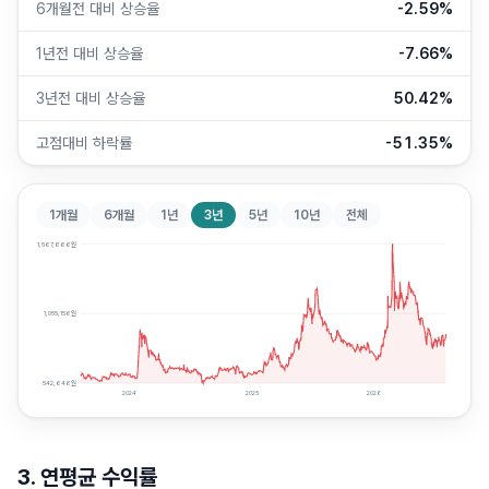
6개월전 대비 상승율
-2.59%
1년전 대비 상승율
-7.66%
3년전 대비 상승율
50.42%
고점대비 하락률
-51.35%
1개월
6개월
1년
3년
5년
10년
전체
1,567,666
원
1,055,156
원
542,646
원
2024
2025
2026
3. 연평균 수익률