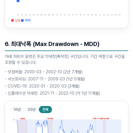
00
01
02
03
04
05
06
07
08
09
10
11
12
13
14
15
16
17
18
19
20
21
22
23
24
25
26
■ 상승
■ 하락
6. 최대낙폭 (Max Drawdown - MDD)
아래 차트의 음영은 주요 약세장(폭락장) 구간입니다. 기간 버튼으로 구간을
조정할 수 있습니다.
-
닷컴버블: 2000-03 - 2002-10 (2년 7개월)
-
서브프라임: 2007-11 - 2009-03 (1년 5개월)
-
COVID-19: 2020-01 - 2020-03 (3개월)
-
인플레이션 약세장: 2021-11 - 2022-10 (약 1년 11개월)
10년
20년
전체
닷컴버블
서브프라임
COVID-19
인플레이션 약세장
0
%