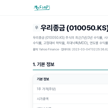
마이핀플
우리종금 (010050.KS
우
우리종금 (010050.KS) 주식의 최근/1년/3년 수익률,
수익률, 고점대비 하락율, 최대낙폭(MDD), 연도별 수익률
출처: Yahoo Finance · 업데이트:
2023-03-04T02:25:36.6
1. 기본 정보
기본 정보
1주 가격(주당)
시가총액