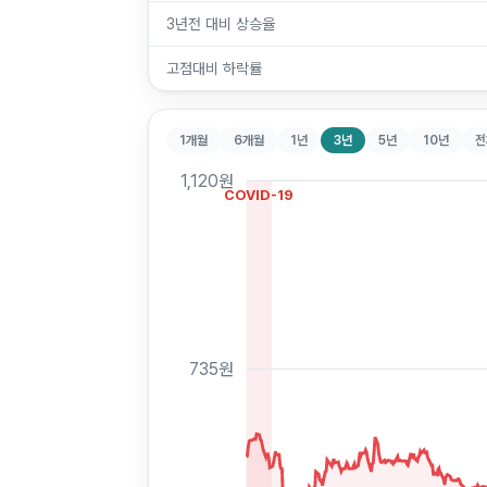
3년전 대비 상승율
고점대비 하락률
1개월
6개월
1년
3년
5년
10년
전
1,120
원
COVID-19
735
원