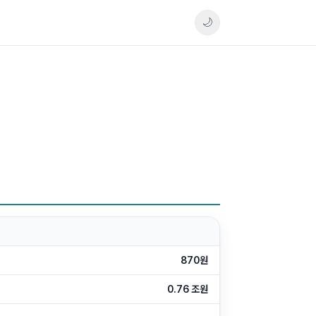
🌙
870원
0.76 조원