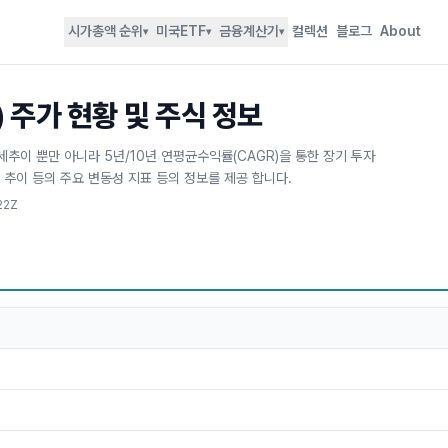
시가총액 순위
미국ETF
금융계산기
컬렉션
블로그
About
▾
▾
▾
) 주가 현황 및 주식 정보
 시세추이 뿐만 아니라 5년/10년 연평균수익률(CAGR)을 통한 장기 투자
 추이 등의 주요 변동성 지표 등의 정보를 제공 합니다.
22Z