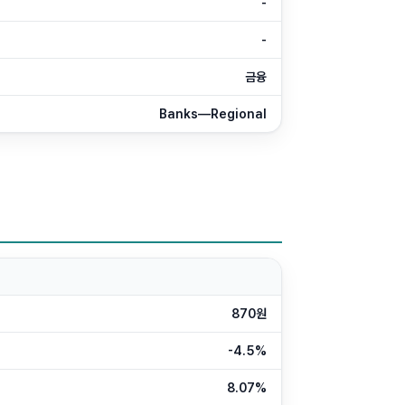
-
-
금융
Banks—Regional
870원
-4.5%
8.07%