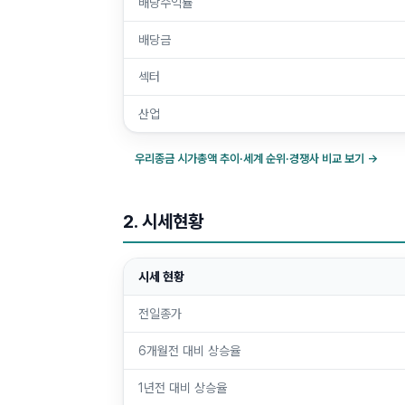
배당수익률
배당금
섹터
산업
우리종금
시가총액 추이·세계 순위·경쟁사 비교 보기 →
2. 시세현황
시세 현황
전일종가
6개월전 대비 상승율
1년전 대비 상승율