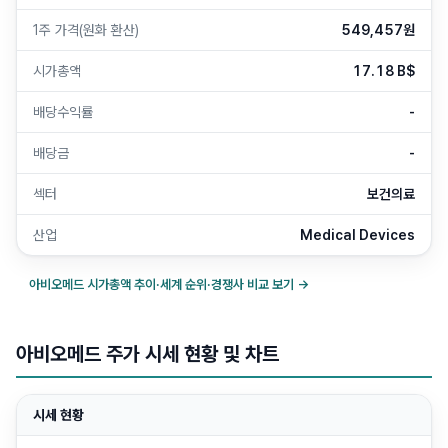
1주 가격(원화 환산)
549,457원
시가총액
17.18 B$
배당수익률
-
배당금
-
섹터
보건의료
산업
Medical Devices
아비오메드
시가총액 추이·세계 순위·경쟁사 비교 보기 →
아비오메드 주가 시세 현황 및 차트
시세 현황