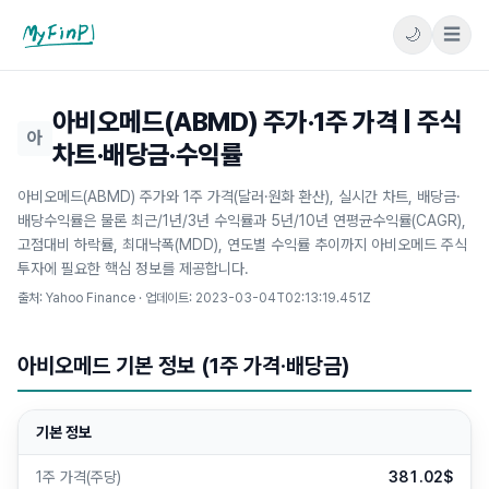
🌙
☰
마이핀플
아비오메드(ABMD) 주가·1주 가격 | 주식
아
차트·배당금·수익률
아비오메드(ABMD) 주가와 1주 가격(달러·원화 환산), 실시간 차트, 배당금·
배당수익률은 물론 최근/1년/3년 수익률과 5년/10년 연평균수익률(CAGR),
고점대비 하락률, 최대낙폭(MDD), 연도별 수익률 추이까지 아비오메드 주식
투자에 필요한 핵심 정보를 제공합니다.
출처: Yahoo Finance · 업데이트:
2023-03-04T02:13:19.451Z
아비오메드 기본 정보 (1주 가격·배당금)
기본 정보
1주 가격(주당)
381.02$