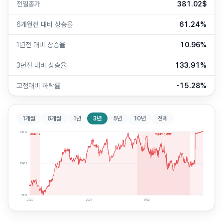
전일종가
381.02$
6개월전 대비 상승율
61.24%
1년전 대비 상승율
10.96%
3년전 대비 상승율
133.91%
고점대비 하락률
-15.28%
1개월
6개월
1년
3년
5년
10년
전체
381
$
COVID-19
인플레이션 약세장
256
$
131
$
2020
2021
2022