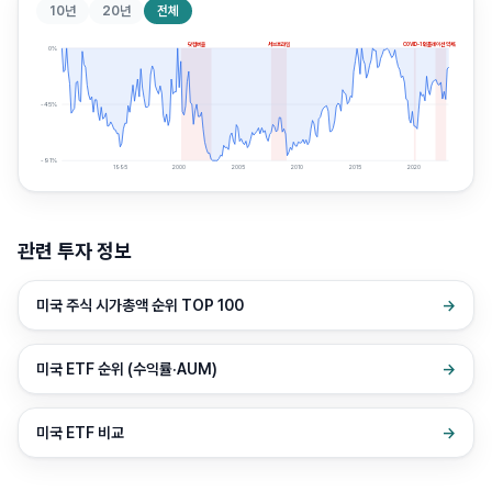
10년
20년
전체
닷컴버블
서브프라임
COVID-19
인플레이션 약세장
0
%
-45
%
-91
%
1995
2000
2005
2010
2015
2020
관련 투자 정보
미국 주식 시가총액 순위 TOP 100
→
미국 ETF 순위 (수익률·AUM)
→
미국 ETF 비교
→