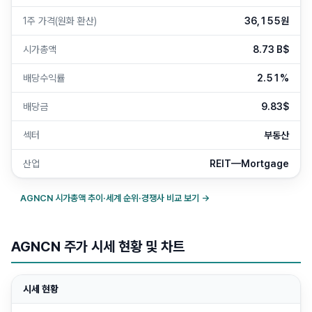
1주 가격(원화 환산)
36,155원
시가총액
8.73 B$
배당수익률
2.51%
배당금
9.83$
섹터
부동산
산업
REIT—Mortgage
AGNCN
시가총액 추이·세계 순위·경쟁사 비교 보기 →
AGNCN 주가 시세 현황 및 차트
시세 현황