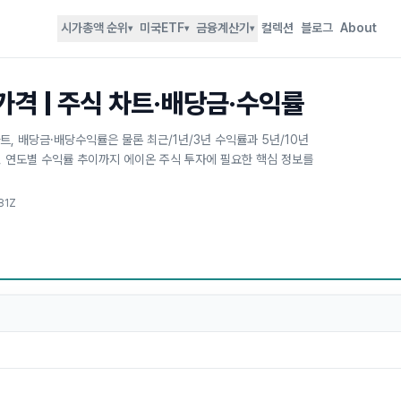
시가총액 순위
미국ETF
금융계산기
컬렉션
블로그
About
▾
▾
▾
 가격 | 주식 차트·배당금·수익률
차트, 배당금·배당수익률은 물론 최근/1년/3년 수익률과 5년/10년
), 연도별 수익률 추이까지 에이온 주식 투자에 필요한 핵심 정보를
81Z