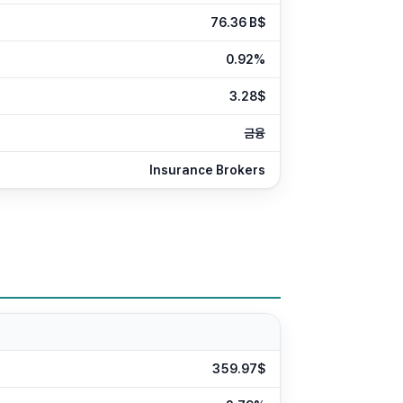
76.36 B$
0.92%
3.28$
금융
Insurance Brokers
359.97$