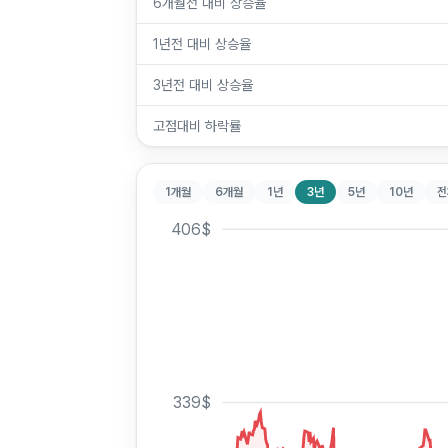
6개월전 대비 상승율
1년전 대비 상승율
3년전 대비 상승율
고점대비 하락률
1개월
6개월
1년
3년
5년
10년
전
406
$
339
$