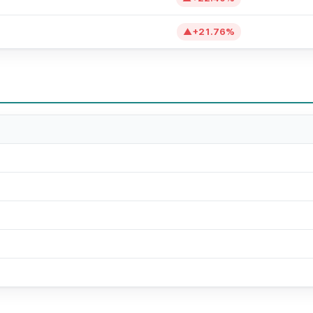
▲
+
21.76
%