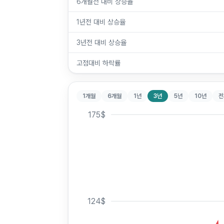
6개월전 대비 상승율
1년전 대비 상승율
3년전 대비 상승율
고점대비 하락률
1개월
6개월
1년
3년
5년
10년
전
175
$
124
$