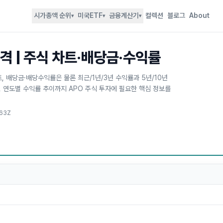
시가총액 순위
미국ETF
금융계산기
컬렉션
블로그
About
▾
▾
▾
가격 | 주식 차트·배당금·수익률
차트, 배당금·배당수익률은 물론 최근/1년/3년 수익률과 5년/10년
), 연도별 수익률 추이까지 APO 주식 투자에 필요한 핵심 정보를
463Z