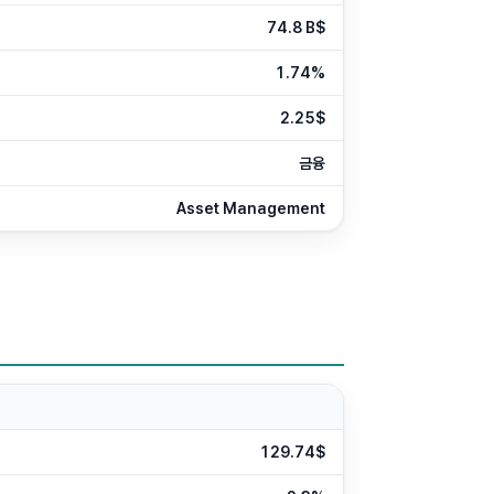
74.8 B$
1.74%
2.25$
금융
Asset Management
129.74$