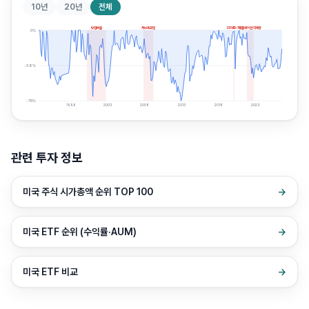
10년
20년
전체
닷컴버블
서브프라임
COVID-19
인플레이션 약세장
0
%
-38
%
-75
%
1998
2003
2008
2013
2018
2023
관련 투자 정보
미국 주식 시가총액 순위 TOP 100
→
미국 ETF 순위 (수익률·AUM)
→
미국 ETF 비교
→