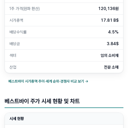
1주 가격(원화 환산)
120,136원
시가총액
17.81 B$
배당수익률
4.5%
배당금
3.84$
섹터
임의 소비재
산업
전문 소매
베스트바이
시가총액 추이·세계 순위·경쟁사 비교 보기 →
베스트바이 주가 시세 현황 및 차트
시세 현황