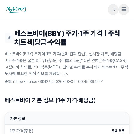
🌙
☰
마이핀플
베스트바이(BBY) 주가·1주 가격 | 주식
베
차트·배당금·수익률
베스트바이(BBY) 주가와 1주 가격(달러·원화 환산), 실시간 차트, 배당금·
배당수익률은 물론 최근/1년/3년 수익률과 5년/10년 연평균수익률(CAGR),
고점대비 하락률, 최대낙폭(MDD), 연도별 수익률 추이까지 베스트바이 주식
투자에 필요한 핵심 정보를 제공합니다.
출처: Yahoo Finance · 업데이트:
2026-08-06T00:45:39.122Z
베스트바이 기본 정보 (1주 가격·배당금)
기본 정보
1주 가격(주당)
84.5$