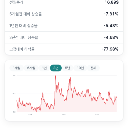
전일종가
16.89$
6개월전 대비 상승율
-7.81%
1년전 대비 상승율
-5.48%
3년전 대비 상승율
-4.68%
고점대비 하락률
-77.98%
1개월
6개월
1년
3년
5년
10년
전체
25
$
18
$
12
$
2024
2025
2026