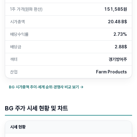
1주 가격(원화 환산)
151,585원
시가총액
20.48 B$
배당수익률
2.73%
배당금
2.88$
섹터
경기방어주
산업
Farm Products
BG
시가총액 추이·세계 순위·경쟁사 비교 보기 →
BG 주가 시세 현황 및 차트
시세 현황