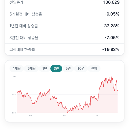
전일종가
106.62$
6개월전 대비 상승율
-9.05%
1년전 대비 상승율
32.28%
3년전 대비 상승율
-7.05%
고점대비 하락률
-19.83%
1개월
6개월
1년
3년
5년
10년
전체
131
$
99
$
66
$
2024
2025
2026