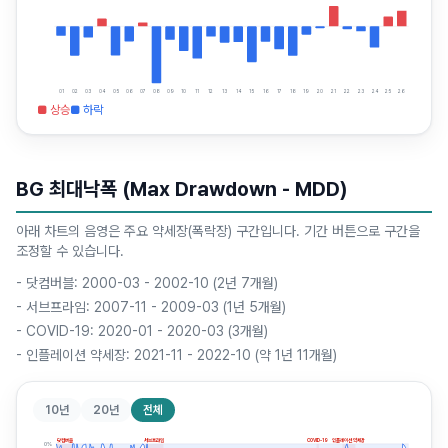
01
02
03
04
05
06
07
08
09
10
11
12
13
14
15
16
17
18
19
20
21
22
23
24
25
26
■ 상승
■ 하락
BG 최대낙폭 (Max Drawdown - MDD)
아래 차트의 음영은 주요 약세장(폭락장) 구간입니다. 기간 버튼으로 구간을
조정할 수 있습니다.
-
닷컴버블: 2000-03 - 2002-10 (2년 7개월)
-
서브프라임: 2007-11 - 2009-03 (1년 5개월)
-
COVID-19: 2020-01 - 2020-03 (3개월)
-
인플레이션 약세장: 2021-11 - 2022-10 (약 1년 11개월)
10년
20년
전체
닷컴버블
서브프라임
COVID-19
인플레이션 약세장
0
%