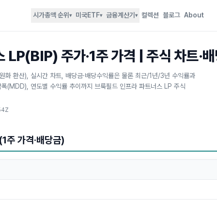
시가총액 순위
미국ETF
금융계산기
컬렉션
블로그
About
▾
▾
▾
P(BIP) 주가·1주 가격 | 주식 차트·
·원화 환산), 실시간 차트, 배당금·배당수익률은 물론 최근/1년/3년 수익률과
낙폭(MDD), 연도별 수익률 추이까지 브룩필드 인프라 파트너스 LP 주식
54Z
(1주 가격·배당금)