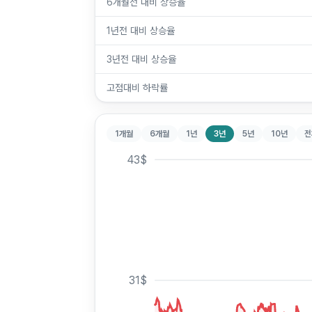
6개월전 대비 상승율
1년전 대비 상승율
3년전 대비 상승율
고점대비 하락률
1개월
6개월
1년
3년
5년
10년
전
43
$
31
$