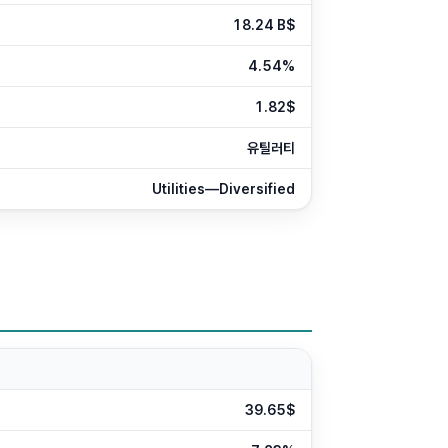
18.24 B$
4.54%
1.82$
유틸러티
Utilities—Diversified
39.65$