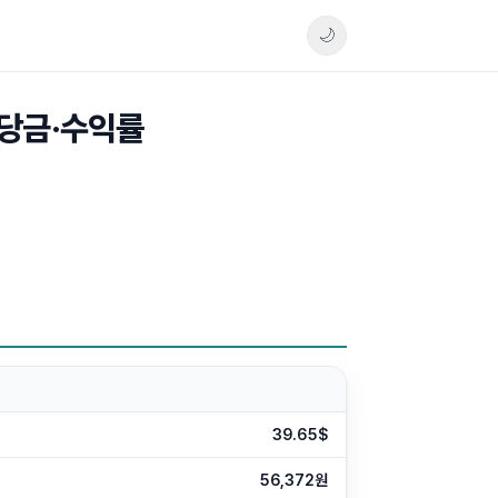
🌙
배당금·수익률
39.65$
56,372원