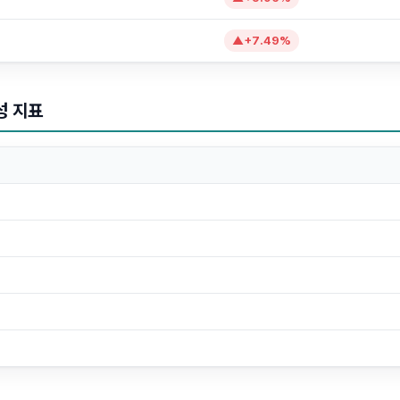
▲
+
7.49
%
성 지표