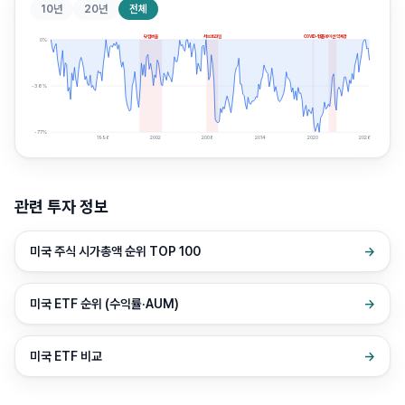
10년
20년
전체
닷컴버블
서브프라임
COVID-19
인플레이션 약세장
0
%
-38
%
-77
%
1996
2002
2008
2014
2020
2026
관련 투자 정보
미국 주식 시가총액 순위 TOP 100
→
미국 ETF 순위 (수익률·AUM)
→
미국 ETF 비교
→