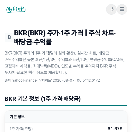
🌙
☰
마이핀플
BKR(BKR) 주가·1주 가격 | 주식 차트·
B
배당금·수익률
BKR(BKR) 주가와 1주 가격(달러·원화 환산), 실시간 차트, 배당금·
배당수익률은 물론 최근/1년/3년 수익률과 5년/10년 연평균수익률(CAGR),
고점대비 하락률, 최대낙폭(MDD), 연도별 수익률 추이까지 BKR 주식
투자에 필요한 핵심 정보를 제공합니다.
출처: Yahoo Finance · 업데이트:
2026-08-07T00:51:12.017Z
BKR 기본 정보 (1주 가격·배당금)
기본 정보
1주 가격(주당)
61.67$