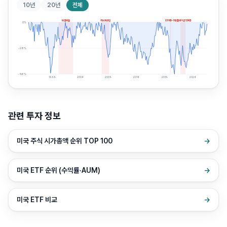
10년
20년
전체
닷컴버블
서브프라임
COVID-19
인플레이션 약세장
0
%
-28
%
-56
%
1999
2004
2009
2014
2019
2024
관련 투자 정보
미국 주식 시가총액 순위 TOP 100
→
미국 ETF 순위 (수익률·AUM)
→
미국 ETF 비교
→