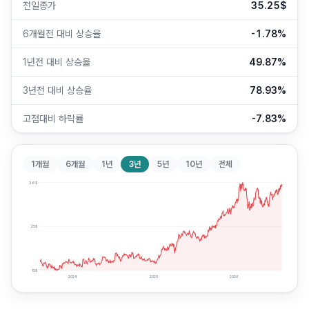
전일종가
35.25$
6개월전 대비 상승율
-1.78%
1년전 대비 상승율
49.87%
3년전 대비 상승율
78.93%
고점대비 하락률
-7.83%
1개월
6개월
1년
3년
5년
10년
전체
36
$
25
$
15
$
2024
2025
2026