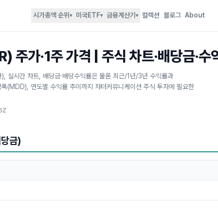
시가총액 순위
미국ETF
금융계산기
컬렉션
블로그
About
▾
▾
▾
 주가·1주 가격 | 주식 차트·배당금·수
), 실시간 차트, 배당금·배당수익률은 물론 최근/1년/3년 수익률과
대낙폭(MDD), 연도별 수익률 추이까지 차터커뮤니케이션 주식 투자에 필요한
6Z
배당금)