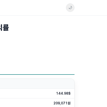
🌙
익률
144.98$
209,071원