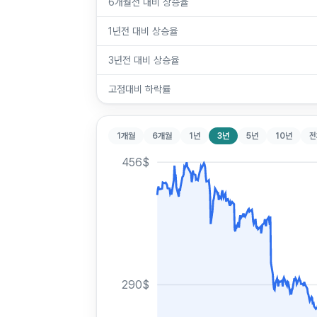
6개월전 대비 상승율
1년전 대비 상승율
3년전 대비 상승율
고점대비 하락률
1개월
6개월
1년
3년
5년
10년
전
456
$
290
$