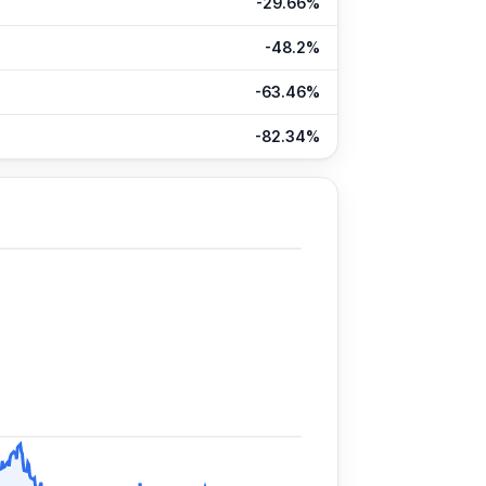
-29.66%
-48.2%
-63.46%
-82.34%