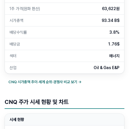
1주 가격(원화 환산)
63,622원
시가총액
93.34 B$
배당수익률
3.8%
배당금
1.76$
섹터
에너지
산업
Oil & Gas E&P
CNQ
시가총액 추이·세계 순위·경쟁사 비교 보기 →
CNQ 주가 시세 현황 및 차트
시세 현황