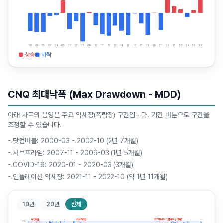
00
01
02
03
04
05
06
07
08
09
10
11
12
13
14
15
16
17
18
19
20
21
22
23
24
25
26
■ 상승
■ 하락
CNQ 최대낙폭 (Max Drawdown - MDD)
아래 차트의 음영은 주요 약세장(폭락장) 구간입니다. 기간 버튼으로 구간을
조정할 수 있습니다.
-
닷컴버블: 2000-03 - 2002-10 (2년 7개월)
-
서브프라임: 2007-11 - 2009-03 (1년 5개월)
-
COVID-19: 2020-01 - 2020-03 (3개월)
-
인플레이션 약세장: 2021-11 - 2022-10 (약 1년 11개월)
10년
20년
전체
닷컴버블
서브프라임
COVID-19
인플레이션 약세장
0
%