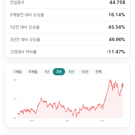
전일종가
44.75$
6개월전 대비 상승율
16.14%
1년전 대비 상승율
45.34%
3년전 대비 상승율
46.96%
고점대비 하락률
-11.47%
1개월
6개월
1년
3년
5년
10년
전체
50
$
37
$
24
$
2024
2025
2026