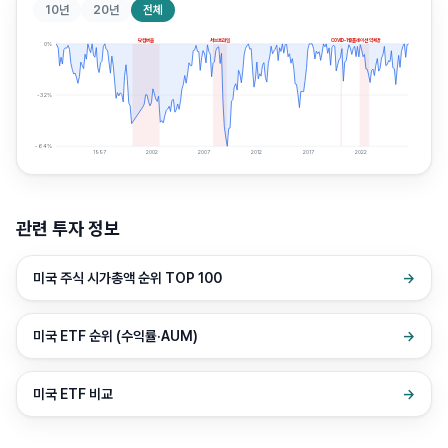
10년
20년
전체
닷컴버블
서브프라임
COVID-19
인플레이션 약세장
0
%
-32
%
-64
%
1997
2002
2007
2012
2017
2022
관련 투자 정보
미국 주식 시가총액 순위 TOP 100
→
미국 ETF 순위 (수익률·AUM)
→
미국 ETF 비교
→