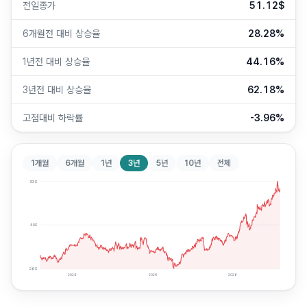
전일종가
51.12$
6개월전 대비 상승율
28.28%
1년전 대비 상승율
44.16%
3년전 대비 상승율
62.18%
고점대비 하락률
-3.96%
1개월
6개월
1년
3년
5년
10년
전체
53
$
40
$
26
$
2024
2025
2026