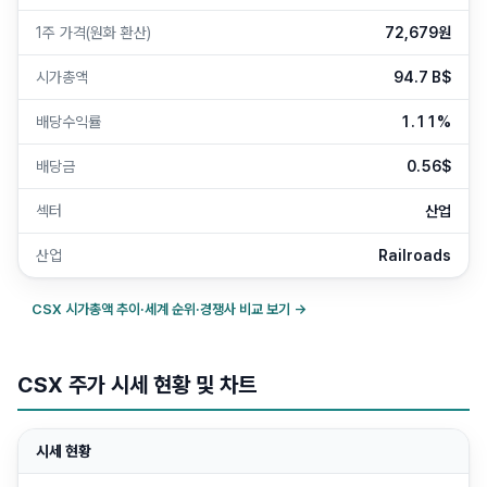
1주 가격(원화 환산)
72,679원
시가총액
94.7 B$
배당수익률
1.11%
배당금
0.56$
섹터
산업
산업
Railroads
CSX
시가총액 추이·세계 순위·경쟁사 비교 보기 →
CSX 주가 시세 현황 및 차트
시세 현황