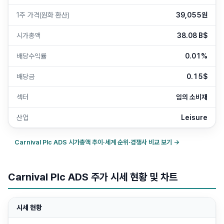
1주 가격(원화 환산)
39,055원
시가총액
38.08 B$
배당수익률
0.01%
배당금
0.15$
섹터
임의 소비재
산업
Leisure
Carnival Plc ADS
시가총액 추이·세계 순위·경쟁사 비교 보기 →
Carnival Plc ADS 주가 시세 현황 및 차트
시세 현황