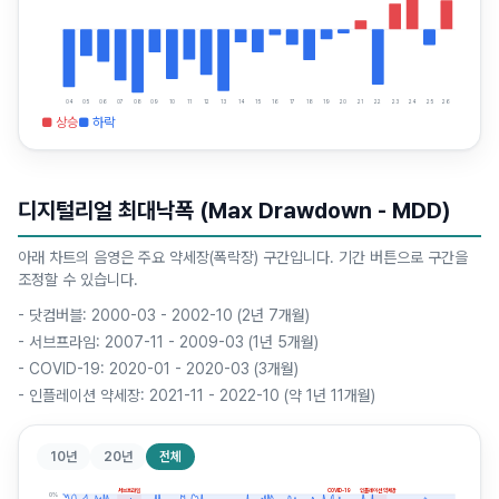
04
05
06
07
08
09
10
11
12
13
14
15
16
17
18
19
20
21
22
23
24
25
26
■ 상승
■ 하락
디지털리얼 최대낙폭 (Max Drawdown - MDD)
아래 차트의 음영은 주요 약세장(폭락장) 구간입니다. 기간 버튼으로 구간을
조정할 수 있습니다.
-
닷컴버블: 2000-03 - 2002-10 (2년 7개월)
-
서브프라임: 2007-11 - 2009-03 (1년 5개월)
-
COVID-19: 2020-01 - 2020-03 (3개월)
-
인플레이션 약세장: 2021-11 - 2022-10 (약 1년 11개월)
10년
20년
전체
서브프라임
COVID-19
인플레이션 약세장
0
%