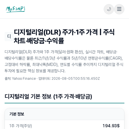
🌙
☰
마이핀플
디지털리얼(DLR) 주가·1주 가격 | 주식
디
차트·배당금·수익률
디지털리얼(DLR) 주가와 1주 가격(달러·원화 환산), 실시간 차트, 배당금·
배당수익률은 물론 최근/1년/3년 수익률과 5년/10년 연평균수익률(CAGR),
고점대비 하락률, 최대낙폭(MDD), 연도별 수익률 추이까지 디지털리얼 주식
투자에 필요한 핵심 정보를 제공합니다.
출처: Yahoo Finance · 업데이트:
2026-08-05T00:55:16.450Z
디지털리얼 기본 정보 (1주 가격·배당금)
기본 정보
1주 가격(주당)
194.93$