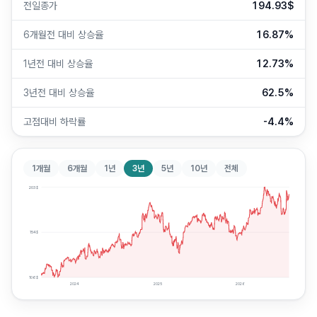
전일종가
194.93$
6개월전 대비 상승율
16.87%
1년전 대비 상승율
12.73%
3년전 대비 상승율
62.5%
고점대비 하락률
-4.4%
1개월
6개월
1년
3년
5년
10년
전체
203
$
154
$
106
$
2024
2025
2026