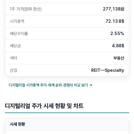
1주 가격(원화 환산)
277,138원
시가총액
72.13 B$
배당수익률
2.55%
배당금
4.88$
섹터
부동산
산업
REIT—Specialty
디지털리얼
시가총액 추이·세계 순위·경쟁사 비교 보기 →
디지털리얼 주가 시세 현황 및 차트
시세 현황