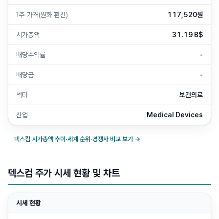
1주 가격(원화 환산)
117,520원
시가총액
31.19 B$
배당수익률
-
배당금
-
섹터
보건의료
산업
Medical Devices
덱스컴
시가총액 추이·세계 순위·경쟁사 비교 보기 →
덱스컴 주가 시세 현황 및 차트
시세 현황