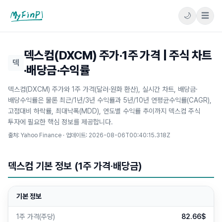
🌙
☰
마이핀플
덱스컴(DXCM) 주가·1주 가격 | 주식 차트
덱
·배당금·수익률
덱스컴(DXCM) 주가와 1주 가격(달러·원화 환산), 실시간 차트, 배당금·
배당수익률은 물론 최근/1년/3년 수익률과 5년/10년 연평균수익률(CAGR),
고점대비 하락률, 최대낙폭(MDD), 연도별 수익률 추이까지 덱스컴 주식
투자에 필요한 핵심 정보를 제공합니다.
출처: Yahoo Finance · 업데이트:
2026-08-06T00:40:15.318Z
덱스컴 기본 정보 (1주 가격·배당금)
기본 정보
1주 가격(주당)
82.66$