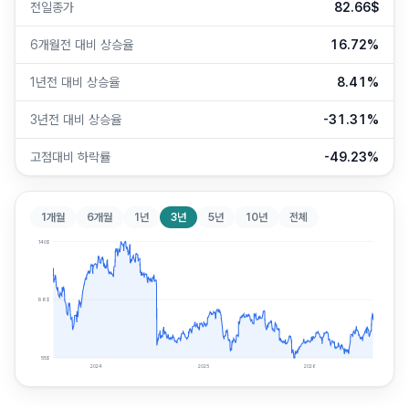
전일종가
82.66$
6개월전 대비 상승율
16.72%
1년전 대비 상승율
8.41%
3년전 대비 상승율
-31.31%
고점대비 하락률
-49.23%
1개월
6개월
1년
3년
5년
10년
전체
140
$
98
$
55
$
2024
2025
2026