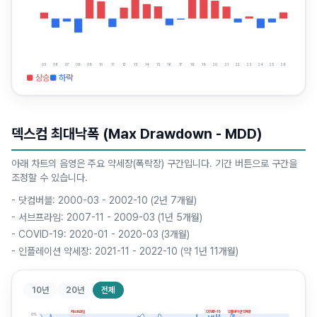
05
06
07
08
09
10
11
12
13
14
15
16
17
18
19
20
21
22
23
24
25
26
■ 상승
■ 하락
덱스컴 최대낙폭 (Max Drawdown - MDD)
아래 차트의 음영은 주요 약세장(폭락장) 구간입니다. 기간 버튼으로 구간을
조정할 수 있습니다.
-
닷컴버블: 2000-03 - 2002-10 (2년 7개월)
-
서브프라임: 2007-11 - 2009-03 (1년 5개월)
-
COVID-19: 2020-01 - 2020-03 (3개월)
-
인플레이션 약세장: 2021-11 - 2022-10 (약 1년 11개월)
10년
20년
전체
서브프라임
COVID-19
인플레이션 약세장
0
%