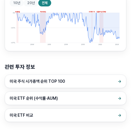
10년
20년
전체
닷컴버블
서브프라임
COVID-19
인플레이션 약세장
0
%
-33
%
-67
%
2006
2010
2014
2018
2022
2026
관련 투자 정보
미국 주식 시가총액 순위 TOP 100
→
미국 ETF 순위 (수익률·AUM)
→
미국 ETF 비교
→