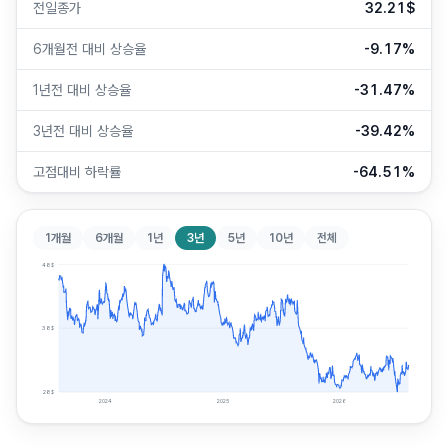
전일종가
32.21$
6개월전 대비 상승율
-9.17%
1년전 대비 상승율
-31.47%
3년전 대비 상승율
-39.42%
고점대비 하락률
-64.51%
1개월
6개월
1년
3년
5년
10년
전체
48
$
38
$
28
$
2024
2025
2026