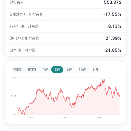
전일종가
553.37$
6개월전 대비 상승율
-17.55%
1년전 대비 상승율
-8.13%
3년전 대비 상승율
21.39%
고점대비 하락률
-21.85%
1개월
6개월
1년
3년
5년
10년
전체
706
$
549
$
392
$
2024
2025
2026