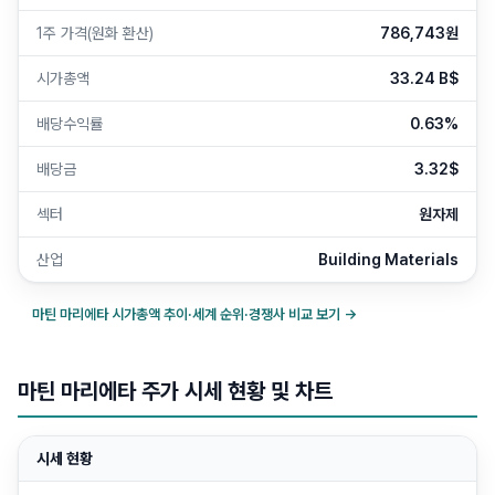
1주 가격(원화 환산)
786,743원
시가총액
33.24 B$
배당수익률
0.63%
배당금
3.32$
섹터
원자제
산업
Building Materials
마틴 마리에타
시가총액 추이·세계 순위·경쟁사 비교 보기 →
마틴 마리에타 주가 시세 현황 및 차트
시세 현황