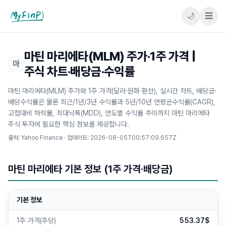
🌙
☰
마이핀플
마틴 마리에타(MLM) 주가·1주 가격 |
마
주식 차트·배당금·수익률
마틴 마리에타(MLM) 주가와 1주 가격(달러·원화 환산), 실시간 차트, 배당금·
배당수익률은 물론 최근/1년/3년 수익률과 5년/10년 연평균수익률(CAGR),
고점대비 하락률, 최대낙폭(MDD), 연도별 수익률 추이까지 마틴 마리에타
주식 투자에 필요한 핵심 정보를 제공합니다.
출처: Yahoo Finance · 업데이트:
2026-08-05T00:57:09.657Z
마틴 마리에타 기본 정보 (1주 가격·배당금)
기본 정보
1주 가격(주당)
553.37$