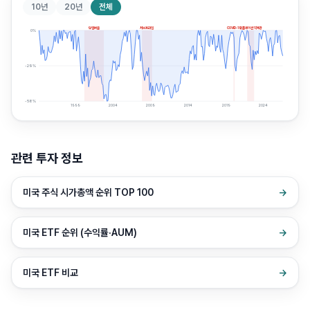
10년
20년
전체
닷컴버블
서브프라임
COVID-19
인플레이션 약세장
0
%
-29
%
-58
%
1999
2004
2009
2014
2019
2024
관련 투자 정보
미국 주식 시가총액 순위 TOP 100
→
미국 ETF 순위 (수익률·AUM)
→
미국 ETF 비교
→