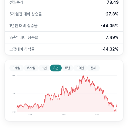
전일종가
78.4$
6개월전 대비 상승율
-27.8%
1년전 대비 상승율
-44.05%
3년전 대비 상승율
7.49%
고점대비 하락률
-44.32%
1개월
6개월
1년
3년
5년
10년
전체
141
$
101
$
62
$
2024
2025
2026