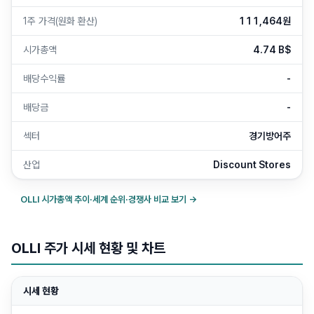
1주 가격(원화 환산)
111,464원
시가총액
4.74 B$
배당수익률
-
배당금
-
섹터
경기방어주
산업
Discount Stores
OLLI
시가총액 추이·세계 순위·경쟁사 비교 보기 →
OLLI 주가 시세 현황 및 차트
시세 현황