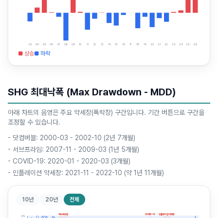
03
04
05
06
07
08
09
10
11
12
13
14
15
16
17
18
19
20
21
22
23
24
25
26
■ 상승
■ 하락
SHG 최대낙폭 (Max Drawdown - MDD)
아래 차트의 음영은 주요 약세장(폭락장) 구간입니다. 기간 버튼으로 구간을
조정할 수 있습니다.
-
닷컴버블: 2000-03 - 2002-10 (2년 7개월)
-
서브프라임: 2007-11 - 2009-03 (1년 5개월)
-
COVID-19: 2020-01 - 2020-03 (3개월)
-
인플레이션 약세장: 2021-11 - 2022-10 (약 1년 11개월)
10년
20년
전체
서브프라임
COVID-19
인플레이션 약세장
0
%