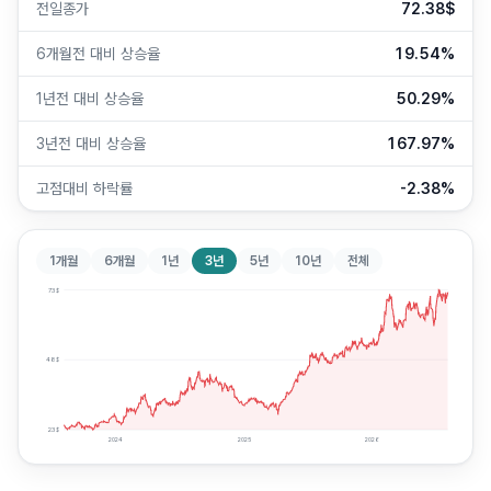
전일종가
72.38$
6개월전 대비 상승율
19.54%
1년전 대비 상승율
50.29%
3년전 대비 상승율
167.97%
고점대비 하락률
-2.38%
1개월
6개월
1년
3년
5년
10년
전체
73
$
48
$
23
$
2024
2025
2026