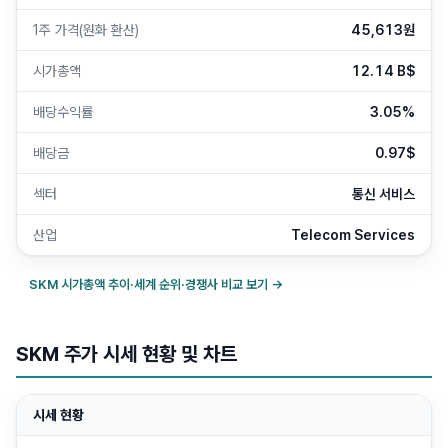
1주 가격(원화 환산)
45,613원
시가총액
12.14 B$
배당수익률
3.05%
배당금
0.97$
섹터
통신 서비스
산업
Telecom Services
SKM
시가총액 추이·세계 순위·경쟁사 비교 보기 →
SKM 주가 시세 현황 및 차트
시세 현황