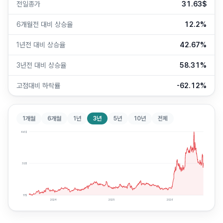
전일종가
31.63$
6개월전 대비 상승율
12.2%
1년전 대비 상승율
42.67%
3년전 대비 상승율
58.31%
고점대비 하락률
-62.12%
1개월
6개월
1년
3년
5년
10년
전체
46
$
32
$
17
$
2024
2025
2026