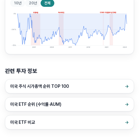
10년
20년
전체
닷컴버블
서브프라임
COVID-19
인플레이션 약세장
0
%
-36
%
-72
%
2001
2006
2011
2016
2021
2026
관련 투자 정보
미국 주식 시가총액 순위 TOP 100
→
미국 ETF 순위 (수익률·AUM)
→
미국 ETF 비교
→