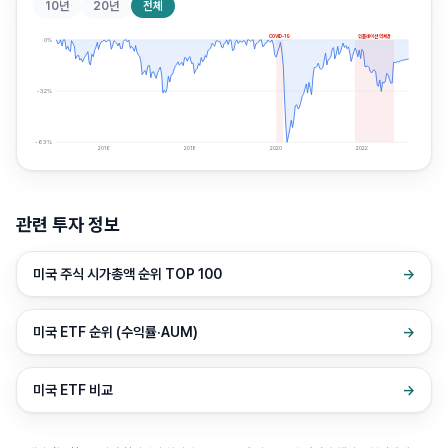
10년
20년
전체
COVID-19
인플레이션 약세장
0
%
-32
%
-63
%
2016
2018
2020
2022
관련 투자 정보
미국 주식 시가총액 순위 TOP 100
→
미국 ETF 순위 (수익률·AUM)
→
미국 ETF 비교
→