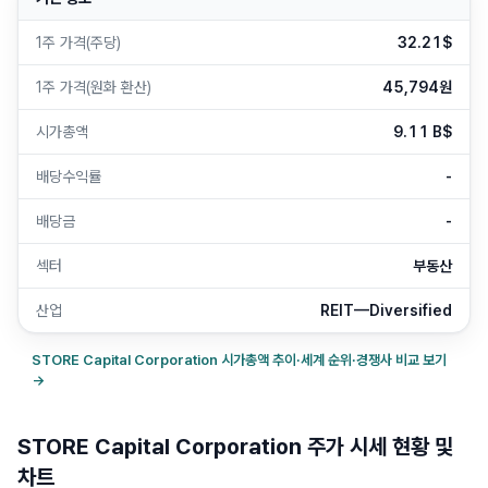
1주 가격(주당)
32.21$
1주 가격(원화 환산)
45,794원
시가총액
9.11 B$
배당수익률
-
배당금
-
섹터
부동산
산업
REIT—Diversified
STORE Capital Corporation
시가총액 추이·세계 순위·경쟁사 비교 보기
→
STORE Capital Corporation 주가 시세 현황 및
차트