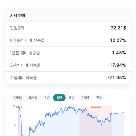
시세 현황
전일종가
32.21$
6개월전 대비 상승율
12.27%
1년전 대비 상승율
1.45%
3년전 대비 상승율
-17.94%
고점대비 하락률
-21.05%
1개월
6개월
1년
3년
5년
10년
전체
36
$
COVID-19
인플레이션 약세장
25
$